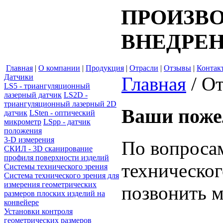
ПРОИЗВО
ВНЕДРЕН
Главная
|
О компании
|
Продукция
|
Отрасли
|
Отзывы
|
Контак
Датчики
Главная
/
О
LS5 - триангуляционный
лазерный датчик
LS2D -
триангуляционный лазерный 2D
Ваши поже
датчик
LSten - оптический
микрометр
LSpp - датчик
положения
3-D измерения
По вопроса
СКИЛ - 3D сканирование
профиля поверхности изделий
техническо
Системы технического зрения
Система технического зрения для
измерения геометрических
позвонить 
размеров плоских изделий на
конвейере
Установки контроля
геометрических размеров