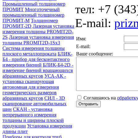
Промышленный толщиномер
тел: +7 (343
ПРОМИТ
Многоточечный
промышленный толщиномер
E-mail:
priz
ПРОМИТ-М
Толщиномер
ПРОМИТ-2D
Лазерная установка
измерения толщины PROMIT2D-
2S
Лазерная установка измерения
Имя:
толщины PROMIT2D-1Sx3
E-mail:
Система измерения толщины
плоского металлопроката
БЛИК-
Ваше сообщение:
Б4 - прибор для бесконтактного
измерения биений
БЛИК-Б4-2D -
измерение биений вращающихся
абразивных кругов
УСА-АК -
установка сканирующая
автономная для измерения
геометрических размеров
Соглашаюсь на
обработк
абразивных кругов
СИЛ - 3D
сканирование автомобильных
шин
СКАН - установка
непрерывного измерения
толщины и ширины плоской
продукции
Установка измерения
длины плит
Приборы для контроля труб