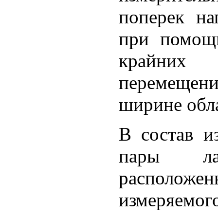
поперек на
при помощи
крайних 
перемещен
ширине обла
В состав и
пары л
располож
измеряемо