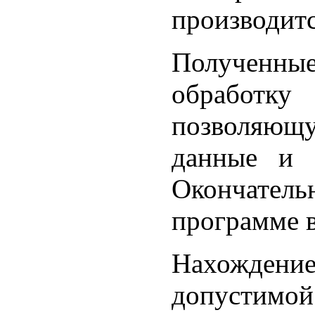
производитс
Полученны
обработку
позволяю
данные и 
Окончател
программе в
Нахождение
допусти