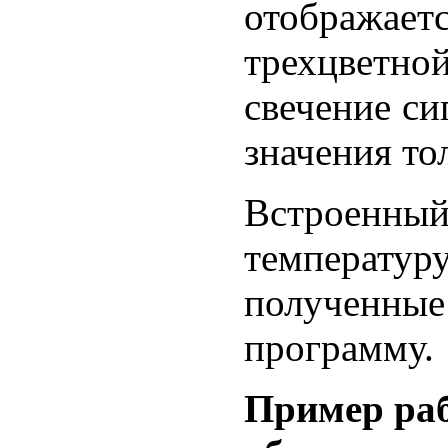
отображает
трехцветно
свечение си
значения т
Встроенный
температур
полученны
программу.
Пример ра