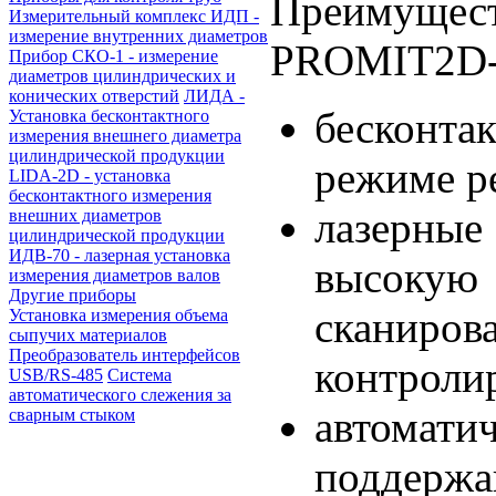
Преимущест
Измерительный комплекс ИДП -
измерение внутренних диаметров
PROMIT2D-
Прибор СКО-1 - измерение
диаметров цилиндрических и
конических отверстий
ЛИДА -
бесконт
Установка бесконтактного
измерения внешнего диаметра
цилиндрической продукции
режиме р
LIDA-2D - установка
бесконтактного измерения
лазерны
внешних диаметров
цилиндрической продукции
ИДВ-70 - лазерная установка
высокую
измерения диаметров валов
Другие приборы
сканир
Установка измерения объема
сыпучих материалов
Преобразователь интерфейсов
контроли
USB/RS-485
Система
автоматического слежения за
автома
сварным стыком
поддерж