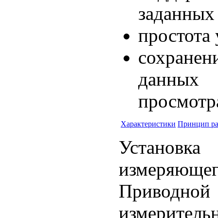
заданных 
простота
сохранен
данных
просмотра
Характеристики
Принцип р
Установк
измеряюще
Приводной
измерител