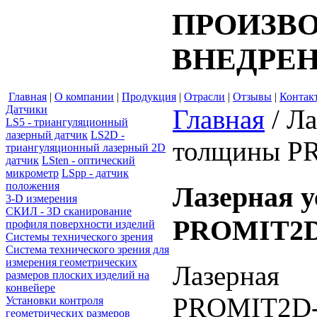
ПРОИЗВО
ВНЕДРЕН
Главная
|
О компании
|
Продукция
|
Отрасли
|
Отзывы
|
Контак
Датчики
Главная
/
Ла
LS5 - триангуляционный
лазерный датчик
LS2D -
толщины P
триангуляционный лазерный 2D
датчик
LSten - оптический
микрометр
LSpp - датчик
положения
Лазерная 
3-D измерения
СКИЛ - 3D сканирование
PROMIT2D
профиля поверхности изделий
Системы технического зрения
Система технического зрения для
измерения геометрических
Лазерная
размеров плоских изделий на
конвейере
PROMIT2D-
Установки контроля
геометрических размеров