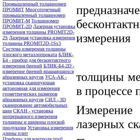
Промышленный толщиномер
предназ
ПРОМИТ
Многоточечный
промышленный толщиномер
бесконтактн
ПРОМИТ-М
Толщиномер
ПРОМИТ-2D
Лазерная установка
измерения толщины PROMIT2D-
измерения
2S
Лазерная установка измерения
толщины PROMIT2D-1Sx3
Система измерения толщины
плоского металлопроката
БЛИК-
Б4 - прибор для бесконтактного
измерения биений
БЛИК-Б4-2D -
измерение биений вращающихся
толщины ме
абразивных кругов
УСА-АК -
установка сканирующая
в процессе 
автономная для измерения
геометрических размеров
абразивных кругов
СИЛ - 3D
сканирование автомобильных
Измерение
шин
СКАН - установка
непрерывного измерения
лазерных с
толщины и ширины плоской
продукции
Установка измерения
длины плит
Приборы для контроля труб